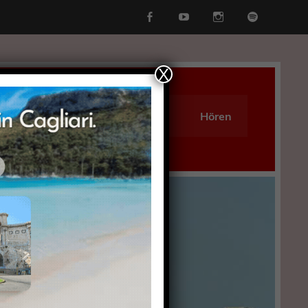
X
erben
Kultur
Vokabeln
Hören