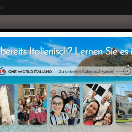
SCH
e World Italiano
Wer sind wir
Kurse
Grammatik
V