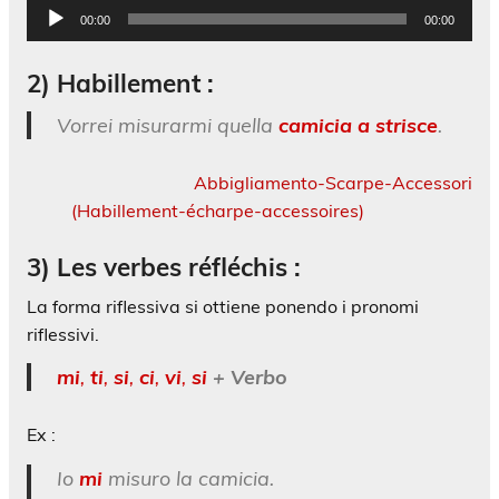
Lecteur
00:00
00:00
audio
2) Habillement :
Vorrei misurarmi quella
camicia a strisce
.
Abbigliamento-Scarpe-Accessori
(Habillement-écharpe-accessoires)
3) Les verbes réfléchis :
La forma riflessiva si ottiene ponendo i pronomi
riflessivi.
mi
,
ti
,
si
,
ci
,
vi
,
si
+ Verbo
Ex :
Io
mi
misuro la camicia.