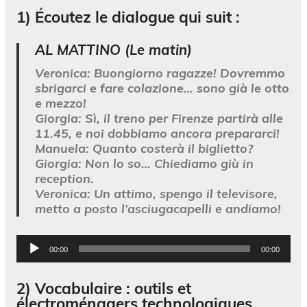
1)
Écoutez le dialogue qui suit
:
AL MATTINO (Le matin)
Veronica:
Buongiorno ragazze! Dovremmo
sbrigarci e fare colazione… sono già le otto
e mezzo!
Giorgia:
Sì, il treno per Firenze partirà alle
11.45, e noi dobbiamo ancora prepararci!
Manuela:
Quanto costerà il biglietto?
Giorgia:
Non lo so… Chiediamo giù in
reception.
Veronica:
Un attimo, spengo il televisore,
metto a posto l’asciugacapelli e andiamo!
Lecteur
00:00
00:00
audio
2) Vocabulaire : outils et
électroménagers technologiques