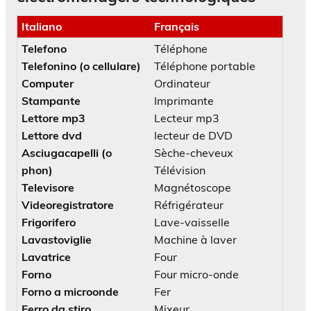
Italiano
Français
Telefono
Téléphone
Telefonino (o cellulare)
Téléphone portable
Computer
Ordinateur
Stampante
Imprimante
Lettore mp3
Lecteur mp3
Lettore dvd
lecteur de DVD
Asciugacapelli (o
Sèche-cheveux
phon)
Télévision
Televisore
Magnétoscope
Videoregistratore
Réfrigérateur
Frigorifero
Lave-vaisselle
Lavastoviglie
Machine à laver
Lavatrice
Four
Forno
Four micro-onde
Forno a microonde
Fer
Ferro da stiro
Mixeur