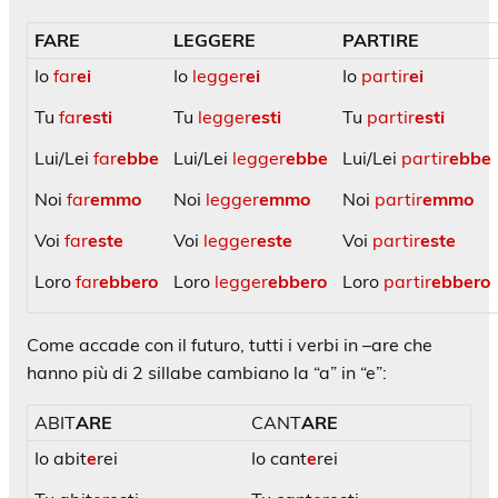
FARE
LEGGERE
PARTIRE
Io
far
ei
Io
legger
ei
Io
partir
ei
Tu
far
esti
Tu
legger
esti
Tu
partir
esti
Lui/Lei
far
ebbe
Lui/Lei
legger
ebbe
Lui/Lei
partir
ebbe
Noi
far
emmo
Noi
legger
emmo
Noi
partir
emmo
Voi
far
este
Voi
legger
este
Voi
partir
este
Loro
far
ebbero
Loro
legger
ebbero
Loro
partir
ebbero
Come accade con il futuro, tutti i verbi in –are che
hanno più di 2 sillabe cambiano la “a” in “e”:
ABIT
ARE
CANT
ARE
Io abit
e
rei
Io cant
e
rei