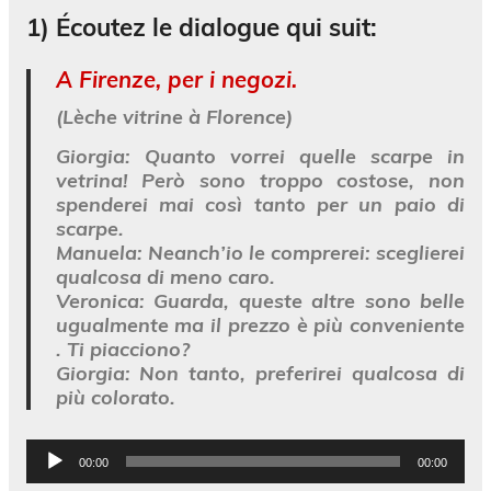
1)
Écoutez le dialogue qui suit
:
A Firenze, per i negozi.
(Lèche vitrine à Florence)
Giorgia
: Quanto vorrei quelle scarpe in
vetrina! Però sono troppo costose, non
spenderei mai così tanto per un paio di
scarpe.
Manuela
: Neanch’io le comprerei: sceglierei
qualcosa di meno caro.
Veronica
: Guarda, queste altre sono belle
ugualmente ma il prezzo è più conveniente
. Ti piacciono?
Giorgia
: Non tanto, preferirei qualcosa di
più colorato.
Lecteur
00:00
00:00
audio