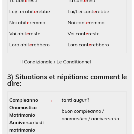
Tu abit
e
resti
Tu cant
e
resti
Lui/Lei abit
e
rebbe
Lui/Lei cant
e
rebbe
Noi abit
e
remmo
Noi cant
e
remmo
Voi abit
e
reste
Voi cant
e
reste
Loro abit
e
rebbero
Loro cant
e
rebbero
Il Condizionale /
Le Conditionnel
3)
Situations et répétions: comment le
dire:
Compleanno
→
tanti auguri!
Onomastico
buon compleanno /
Matrimonio
onomastico / anniversario
Anniversario di
matrimonio