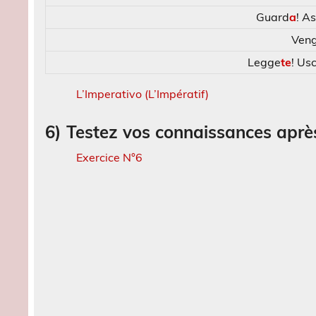
Guard
a
! As
Ven
Legge
te
! Usc
L’Imperativo (L’Impératif)
6) Testez vos connaissances après
Exercice N°6