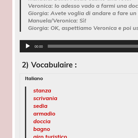
Veronica:
Io adesso vado a farmi una doc
Giorgia:
Avete voglia di andare a fare un g
Manuela/Veronica:
Sì!
Giorgia:
OK, aspettiamo Veronica e poi u
Lecteur
00:00
audio
2) Vocabulaire :
Italiano
stanza
scrivania
sedia
armadio
doccia
bagno
giro turistico