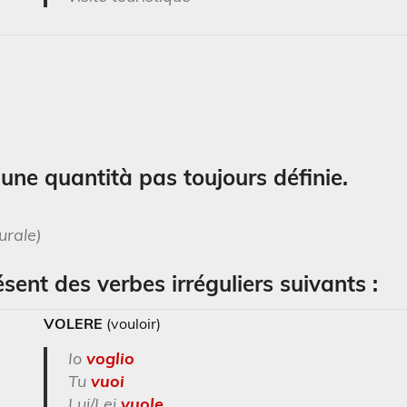
t une quantità pas toujours définie.
urale)
ent des verbes irréguliers suivants :
VOLERE
(vouloir)
Io
voglio
Tu
vuoi
Lui/Lei
vuole