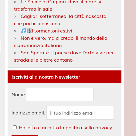
Le Saline di Cagliari: dove il mare si
trasforma in sale
Cagliari sotterranea: la città nascosta
che pochi conoscono
I tormentoni estivi
Non è vero, ma ci credo: il mondo della
ez
scaramanzia italiana
San Sperate: il paese dove l’arte vive per
es
strada e le pietre cantano
bas
Iscriviti alla nostra Newsletter
enter
uer
Nome
e.
Indirizzo email:
Ho letto e accetto la politica sulla privacy