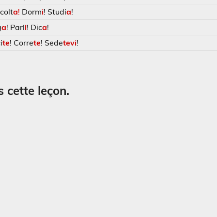
colt
a
!
Dorm
i
! Studi
a
!
g
a
! Parl
i
! Dic
a
!
i
te
! Corre
te
! Sede
tevi
!
 cette leçon.