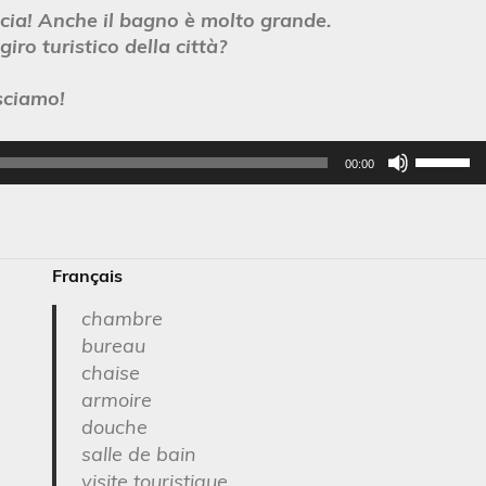
cia! Anche il bagno è molto grande.
iro turistico della città?
sciamo!
Utilis
00:00
les
flèch
haut/
pour
Français
augm
ou
chambre
dimin
bureau
le
chaise
volum
armoire
douche
salle de bain
visite touristique