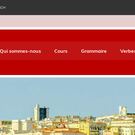
SCH
e World Italiano
Qui sommes-nous
Cours
Grammaire
Verbe