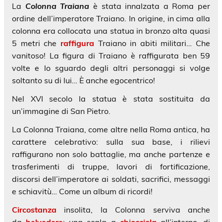
La
Colonna Traiana
è stata innalzata a Roma per
ordine dell’imperatore Traiano. In origine, in cima alla
colonna era collocata una statua in bronzo alta quasi
5 metri che
raffigura
Traiano in abiti militari… Che
vanitoso! La figura di Traiano è raffigurata ben 59
volte e lo sguardo degli altri personaggi si volge
soltanto su di lui… È anche egocentrico!
Nel XVI secolo la statua è stata sostituita da
un’immagine di San Pietro.
La Colonna Traiana, come altre nella Roma antica, ha
carattere celebrativo: sulla sua base, i rilievi
raffigurano non solo battaglie, ma anche partenze e
trasferimenti di truppe, lavori di fortificazione,
discorsi dell’imperatore ai soldati, sacrifici, messaggi
e schiavitù… Come un album di ricordi!
Circostanza
insolita, la Colonna serviva anche
da
belvedere
: una scala a
chiocciola
all’interno, di