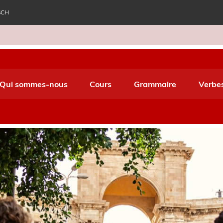
SCH
e World Italiano
Qui sommes-nous
Cours
Grammaire
Verbe