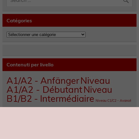
Catégories
Catégories
Contenuti per livello
A1/A2 - Anfänger
Niveau
A1/A2 - Débutant
Niveau
B1/B2 - Intermédiaire
Niveau C1/C2 - Avancé
Articles récents
Cagliari: una capitale italiana del buon cibo
Bosa: il borgo colorato della Sardegna