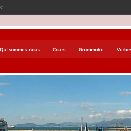
SCH
e World Italiano
Qui sommes-nous
Cours
Grammaire
Verbe