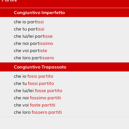
Congiuntivo Imperfetto
che io part
issi
che tu part
issi
che lui/lei part
isse
che noi part
issimo
che voi part
iste
che loro part
issero
Congiuntivo Trapassato
che io
fossi partito
che tu
fossi partito
che lui/lei
fosse partito
che noi
fossimo partiti
che voi
foste partiti
che loro
fossero partiti