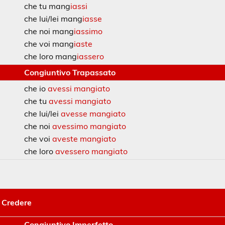
che tu mang
iassi
che lui/lei mang
iasse
che noi mang
iassimo
che voi mang
iaste
che loro mang
iassero
Congiuntivo Trapassato
che io
avessi mangiato
che tu
avessi mangiato
che lui/lei
avesse mangiato
che noi
avessimo mangiato
che voi
aveste mangiato
che loro
avessero mangiato
Credere
Congiuntivo Imperfetto