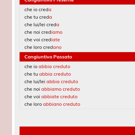
che io cred
a
che tu cred
a
che lui/lei cred
a
che noi cred
iamo
che voi cred
iate
che loro cred
ano
Congiuntivo Passato
che io
abbia creduto
che tu
abbia creduto
che lui/lei
abbia creduto
che noi
abbiamo creduto
che voi
abbiate creduto
che loro
abbiano creduto