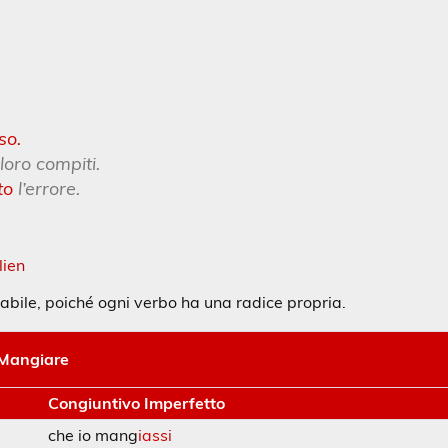
so.
 loro compiti.
to
l’errore.
lien
bile, poiché ogni verbo ha una radice propria.
Mangiare
Congiuntivo Imperfetto
che io mang
iassi