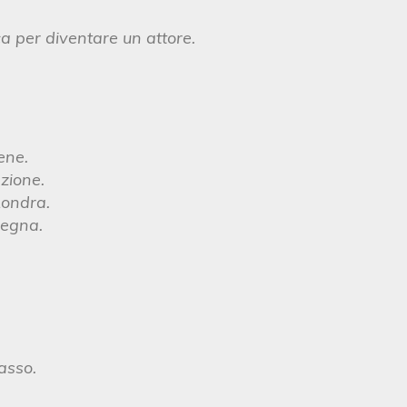
a per diventare un attore.
ene.
zione.
Londra.
degna.
asso.