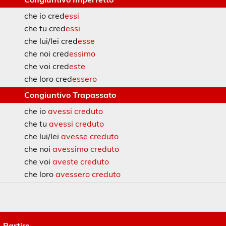
che io cred
essi
che tu cred
essi
che lui/lei cred
esse
che noi cred
essimo
che voi cred
este
che loro cred
essero
Congiuntivo Trapassato
che io
avessi creduto
che tu
avessi creduto
che lui/lei
avesse creduto
che noi
avessimo creduto
che voi
aveste creduto
che loro
avessero creduto
Partire