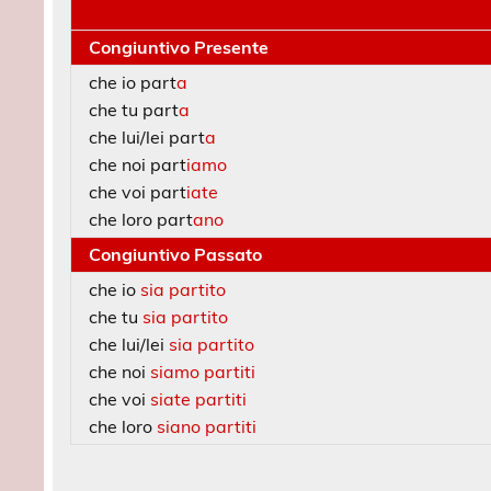
Congiuntivo Presente
che io part
a
che tu part
a
che lui/lei part
a
che noi part
iamo
che voi part
iate
che loro part
ano
Congiuntivo Passato
che io
sia partito
che tu
sia partito
che lui/lei
sia partito
che noi
siamo partiti
che voi
siate partiti
che loro
siano partiti