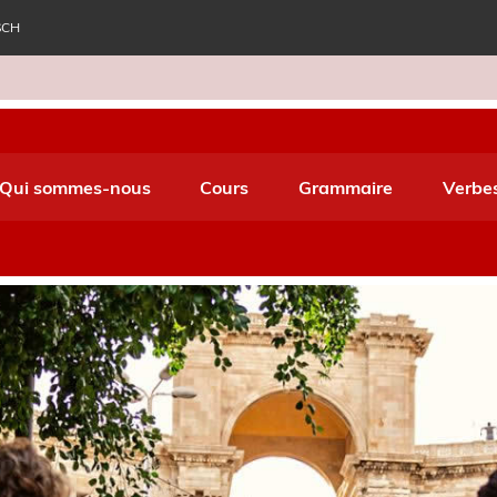
SCH
e World Italiano
Qui sommes-nous
Cours
Grammaire
Verbe