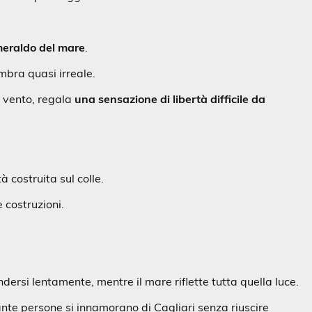
meraldo del mare
.
mbra quasi irreale.
l vento, regala
una sensazione di libertà difficile da
à costruita sul colle.
e costruzioni.
ndersi lentamente, mentre il mare riflette tutta quella luce.
ante persone si innamorano di Cagliari senza riuscire