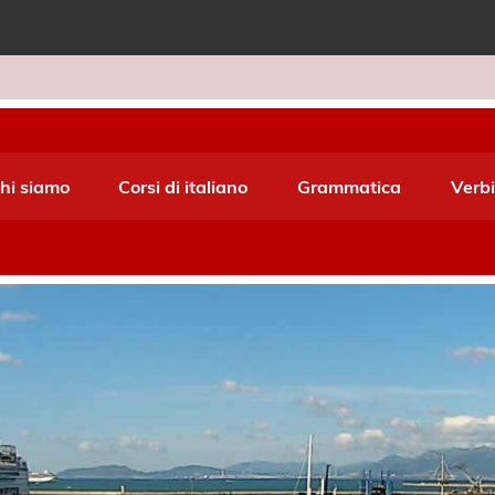
e World Italiano
hi siamo
Corsi di italiano
Grammatica
Verbi