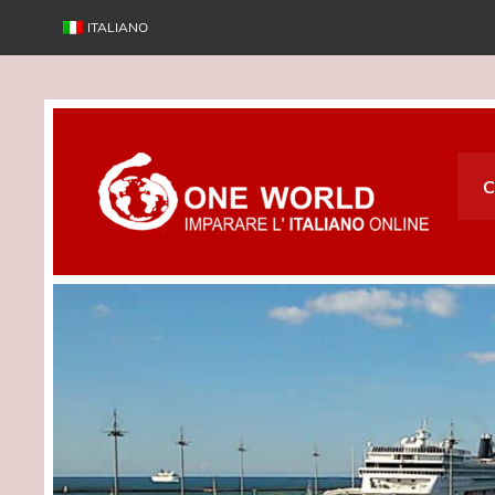
Skip
to
ITALIANO
content
On
C
Impara italiano online