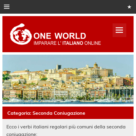
Skip
to
content
One
World
Italian
Impara italiano online
Categoria:
Seconda Coniugazione
Ecco i verbi italiani regolari più comuni della seconda
coniugazione: