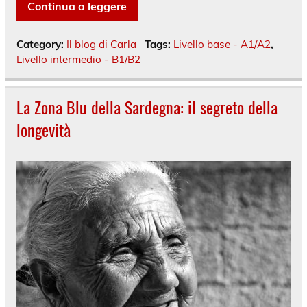
Continua a leggere
Category:
Il blog di Carla
Tags:
Livello base - A1/A2
,
Livello intermedio - B1/B2
La Zona Blu della Sardegna: il segreto della
longevità