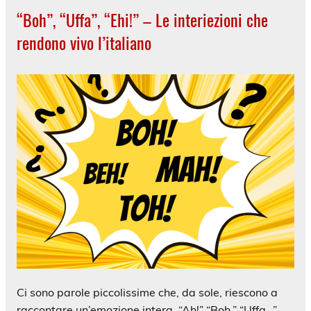
“Boh”, “Uffa”, “Ehi!” – Le interiezioni che
rendono vivo l’italiano
Ci sono parole piccolissime che, da sole, riescono a
raccontare un’emozione intera. “Ah!” “Boh.” “Uffa…”