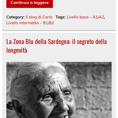
Continua a leggere
Category:
Il blog di Carla
Tags:
Livello base - A1/A2
,
Livello intermedio - B1/B2
La Zona Blu della Sardegna: il segreto della
longevità