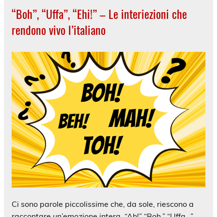
“Boh”, “Uffa”, “Ehi!” – Le interiezioni che
rendono vivo l’italiano
Ci sono parole piccolissime che, da sole, riescono a
raccontare un’emozione intera. “Ah!” “Boh.” “Uffa…”