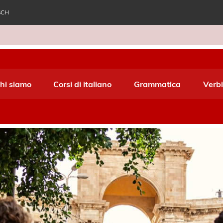
SCH
e World Italiano
hi siamo
Corsi di italiano
Grammatica
Verbi