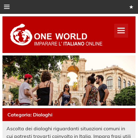
Skip
to
content
One
World
Italian
Impara italiano online
Categoria:
Dialoghi
Ascolta dei dialoghi riguardanti situazioni comuni in
cui potresti trovarti coinvolto in Italia. Impara frasi utili