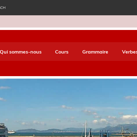
SCH
e World Italiano
Qui sommes-nous
Cours
Grammaire
Verbe