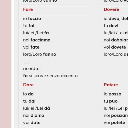
loro/Loro
vanno
loro/Loro
v
Fare
Dovere
io
faccio
io
devo
,
de
tu
fai
tu
devi
lui/lei /Lei
fa
lui/lei /Lei
d
noi
facciamo
noi
dobbia
voi
fate
voi
dovete
loro/Loro
fanno
loro/Loro
d
___
ricorda:
fa
si scrive senza accento.
Dare
Potere
io
do
io
posso
tu
dai
tu
puoi
lui/lei /Lei
dà
lui/lei /Lei
p
noi
diamo
noi
possia
voi
date
voi
potete