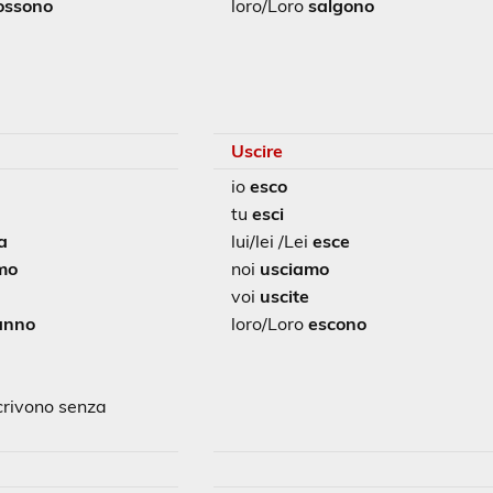
ossono
loro/Loro
salgono
Uscire
io
esco
tu
esci
a
lui/lei /Lei
esce
mo
noi
usciamo
voi
uscite
anno
loro/Loro
escono
crivono senza