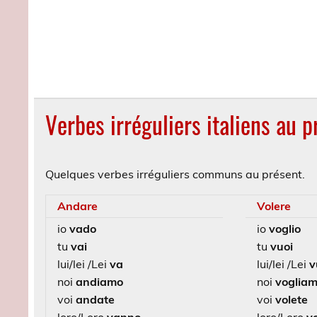
Verbes irréguliers italiens au p
Quelques verbes irréguliers communs au présent.
Andare
Volere
io
vado
io
voglio
tu
vai
tu
vuoi
lui/lei /Lei
va
lui/lei /Lei
v
noi
andiamo
noi
voglia
voi
andate
voi
volete