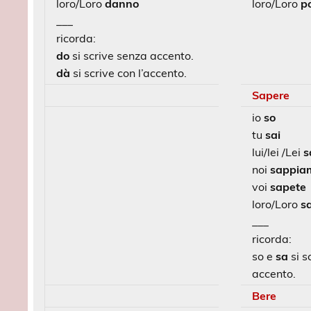
loro/Loro
danno
loro/Loro
p
___
ricorda:
do
si scrive senza accento.
dà
si scrive con l’accento.
Sapere
io
so
tu
sai
lui/lei /Lei
s
noi
sappia
voi
sapete
loro/Loro
s
___
ricorda:
so e
sa
si s
accento.
Bere