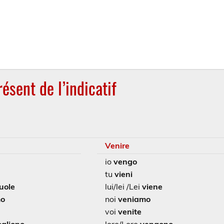
résent de l’indicatif
Venire
io
vengo
tu
vieni
uole
lui/lei /Lei
viene
mo
noi
veniamo
voi
venite