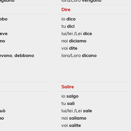
ogliono
loro/Loro
vengono
Dire
bbo
io
dico
tu
dici
eve
lui/lei /Lei
dice
mo
noi
diciamo
voi
dite
evono
,
debbono
loro/Loro
dicono
Salire
io
salgo
tu
sali
uò
lui/lei /Lei
sale
mo
noi
saliamo
voi
salite