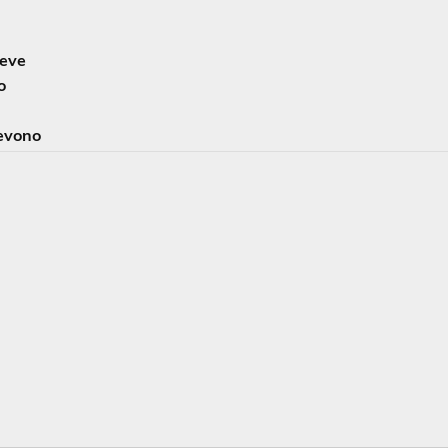
eve
o
evono