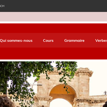
SCH
e World Italiano
Qui sommes-nous
Cours
Grammaire
Verbe