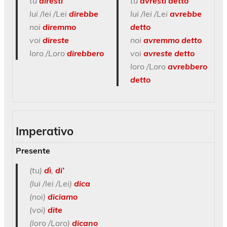
tu
diresti
tu
avresti detto
lui /lei /Lei
direbbe
lui /lei /Lei
avrebbe
noi
diremmo
detto
voi
direste
noi
avremmo detto
loro /Loro
direbbero
voi
avreste detto
loro /Loro
avrebbero
detto
Imperativo
Presente
(tu)
dì
,
di’
(lui /lei /Lei)
dica
(noi)
diciamo
(voi)
dite
(loro /Loro)
dicano