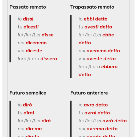
Passato remoto
Trapassato remoto
io
dissi
io
ebbi detto
tu
dicesti
tu
avesti detto
lui /lei /Lei
disse
lui /lei /Lei
ebbe
noi
dicemmo
detto
voi
diceste
noi
avemmo detto
loro /Loro
dissero
voi
aveste detto
loro /Loro
ebbero
detto
Futuro semplice
Futuro anteriore
io
dirò
io
avrò detto
tu
dirai
tu
avrai detto
lui /lei /Lei
dirà
lui /lei /Lei
avrà detto
noi
diremo
noi
avremo detto
voi
direte
voi
avrete detto