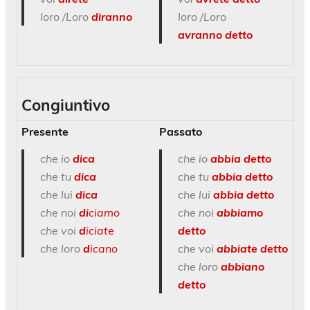
loro /Loro
diranno
loro /Loro
avranno
detto
Congiuntivo
Presente
Passato
che io
dica
che io
abbia detto
che tu
dica
che tu
abbia detto
che lui
dica
che lui
abbia detto
che noi
di
ciamo
che noi
abbiamo
che voi
d
iciate
detto
che loro
d
icano
che voi
abbiate detto
che loro
abbiano
detto