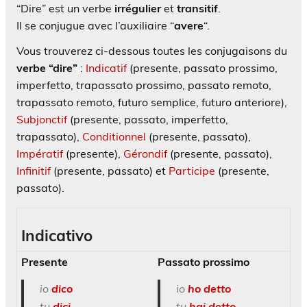
“Dire” est un verbe
irrégulier
et
transitif
.
Il se conjugue avec l’auxiliaire “
avere
“.
Vous trouverez ci-dessous toutes les conjugaisons du
verbe “dire”
:
Indicatif
(presente, passato prossimo,
imperfetto, trapassato prossimo, passato remoto,
trapassato remoto, futuro semplice, futuro anteriore),
Subjonctif
(presente, passato, imperfetto,
trapassato),
Conditionnel
(presente, passato),
Impératif
(presente),
Gérondif
(presente, passato),
Infinitif
(presente, passato) et
Participe
(presente,
passato).
Indicativo
Presente
Passato prossimo
io
dico
io
ho
detto
tu
dici
tu
hai detto