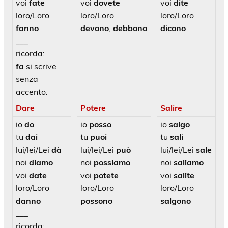
voi
fate
voi
dovete
voi
dite
loro/Loro
loro/Loro
loro/Loro
fanno
devono
,
debbono
dicono
___
ricorda:
fa
si scrive
senza
accento.
Dare
Potere
Salire
io
do
io
posso
io
salgo
tu
dai
tu
puoi
tu
sali
lui/lei/Lei
dà
lui/lei/Lei
può
lui/lei/Lei
sale
noi
diamo
noi
possiamo
noi
saliamo
voi
date
voi
potete
voi
salite
loro/Loro
loro/Loro
loro/Loro
danno
possono
salgono
___
ricorda: