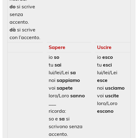
do
si scrive
senza
accento.
dà
si scrive
con l’accento.
Sapere
Uscire
io
so
io
esco
tu
sai
tu
esci
lui/lei/Lei
sa
lui/lei/Lei
noi
sappiamo
esce
voi
sapete
noi
usciamo
loro/Loro
sanno
voi
uscite
___
loro/Loro
ricorda:
escono
so e
sa
si
scrivono senza
accento.