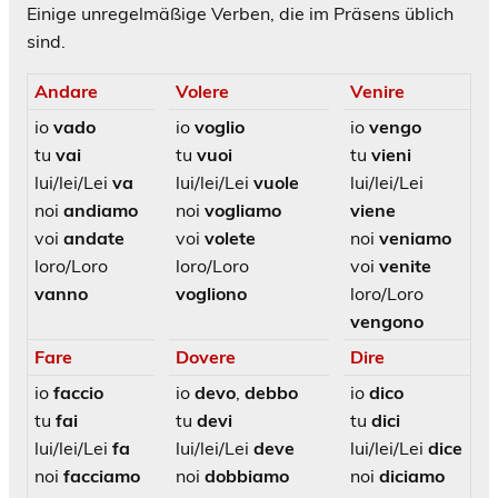
Einige unregelmäßige Verben, die im Präsens üblich
sind.
Andare
Volere
Venire
io
vado
io
voglio
io
vengo
tu
vai
tu
vuoi
tu
vieni
lui/lei/Lei
va
lui/lei/Lei
vuole
lui/lei/Lei
noi
andiamo
noi
vogliamo
viene
voi
andate
voi
volete
noi
veniamo
loro/Loro
loro/Loro
voi
venite
vanno
vogliono
loro/Loro
vengono
Fare
Dovere
Dire
io
faccio
io
devo
,
debbo
io
dico
tu
fai
tu
devi
tu
dici
lui/lei/Lei
fa
lui/lei/Lei
deve
lui/lei/Lei
dice
noi
facciamo
noi
dobbiamo
noi
diciamo