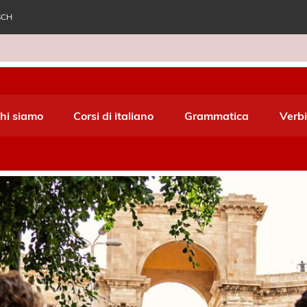
SCH
e World Italiano
hi siamo
Corsi di italiano
Grammatica
Verbi