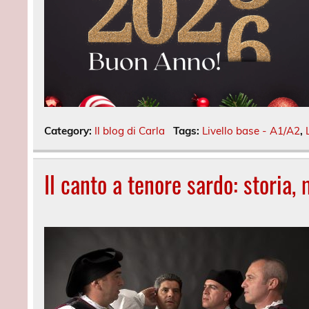
Category:
Il blog di Carla
Tags:
Livello base - A1/A2
,
Il canto a tenore sardo: storia,