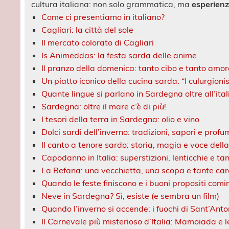
cultura italiana: non solo grammatica, ma
esperienz
Come ci presentiamo in italiano?
Cagliari: la città del sole
Il mercato colorato di Cagliari
Is Animeddas: la festa sarda delle anime
Il pranzo della domenica: tanto cibo e tanto amor
Un piatto iconico della cucina sarda: “I culurgioni
Quante lingue si parlano in Sardegna oltre all’ita
Sardegna: oltre il mare c’è di più!
I tesori della terra in Sardegna: olio e vino
Dolci sardi dell’inverno: tradizioni, sapori e profu
Il canto a tenore sardo: storia, magia e voce della
Capodanno in Italia: superstizioni, lenticchie e t
La Befana: una vecchietta, una scopa e tante ca
Quando le feste finiscono e i buoni propositi comi
Neve in Sardegna? Sì, esiste (e sembra un film)
Quando l’inverno si accende: i fuochi di Sant’Ant
Il Carnevale più misterioso d’Italia: Mamoiada e 