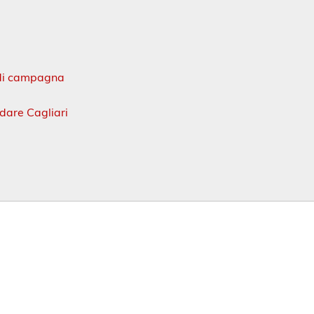
a di campagna
rdare Cagliari