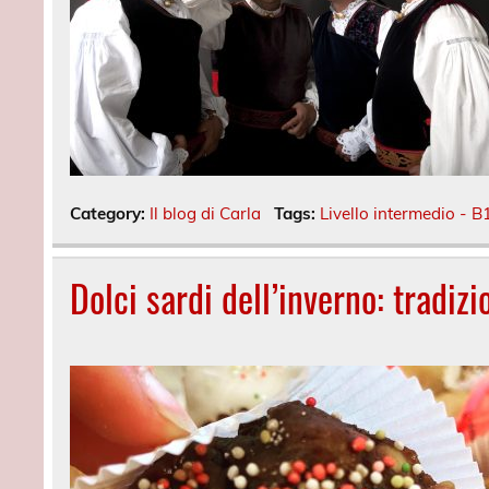
Category:
Il blog di Carla
Tags:
Livello intermedio - B
Dolci sardi dell’inverno: tradizi