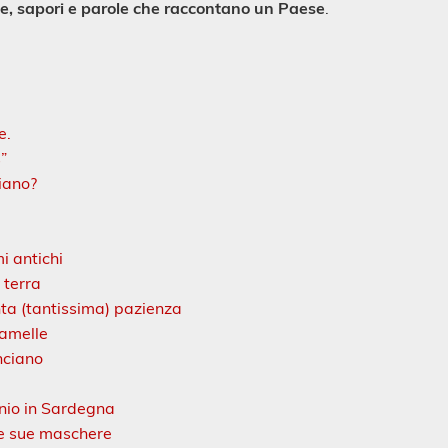
e, sapori e parole che raccontano un Paese
.
e.
s”
liano?
mi antichi
 terra
anta (tantissima) pazienza
ramelle
nciano
onio in Sardegna
le sue maschere