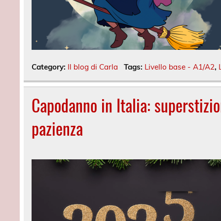
Category:
Il blog di Carla
Tags:
Livello base - A1/A2
,
Capodanno in Italia: superstizio
pazienza