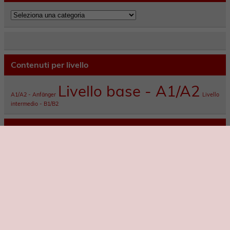
Categorie
Contenuti per livello
Livello base - A1/A2
A1/A2 - Anfänger
Livello
intermedio - B1/B2
Articoli recenti
Cagliari: una capitale italiana del buon cibo (e il
posto migliore dove scoprirla è una trattoria)
Bosa: il borgo colorato della Sardegna
Le Saline di Cagliari: dove il mare si trasforma in
sale
Cagliari sotterranea: la città nascosta che pochi
conoscono