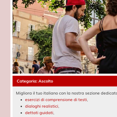
Categoria:
Ascolto
Migliora il tuo italiano con la nostra sezione dedicata
esercizi di comprensione di testi
,
dialoghi realistici
,
dettati guidati
,