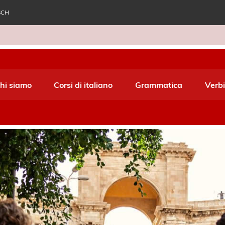
SCH
e World Italiano
hi siamo
Corsi di italiano
Grammatica
Verbi