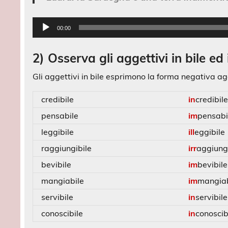
Audio
00:00
Player
2) Osserva gli aggettivi in bile ed 
Gli aggettivi in bile esprimono la forma negativa a
credibile
in
credibil
pensabile
im
pensabi
leggibile
ill
eggibile
raggiungibile
irr
aggiung
bevibile
im
bevibile
mangiabile
im
mangiab
servibile
in
servibile
conoscibile
in
conoscib