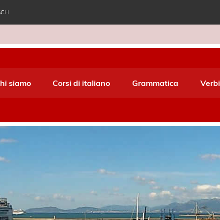
SCH
e World Italiano
hi siamo
Corsi di italiano
Grammatica
Verbi