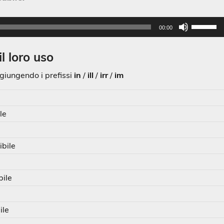
Usa
00:00
i
tasti
il loro uso
frecci
su/gi
ggiungendo i prefissi
in
/
ill
/
irr
/
im
per
aume
e
o
le
dimin
il
volum
ibile
ile
ile