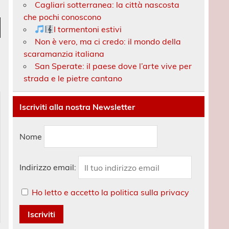
Cagliari sotterranea: la città nascosta
che pochi conoscono
I tormentoni estivi
Non è vero, ma ci credo: il mondo della
scaramanzia italiana
a
San Sperate: il paese dove l’arte vive per
ù
strada e le pietre cantano
ntare
Iscriviti alla nostra Newsletter
uire
Nome
e.
Indirizzo email:
Ho letto e accetto la politica sulla privacy