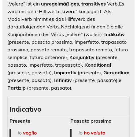
„Volere“ ist ein
unregelmäßiges
,
transitives
Verb.
Es
wird mit dem Hilfsverb „
avere
“ konjugiert. Als
Modalverb nimmt es das Hilfsverb des
darauffolgenden Verbs.
Nachfolgend finden Sie alle
Konjugationen des Verbs „volere“ (wollen):
Indikativ
(presente, passato prossimo, imperfetto, trapassato
prossimo, passato remoto, trapassato remoto, futuro
semplice, futuro anteriore),
Konjunktiv
(presente,
passato, imperfetto, trapassato),
Konditional
(presente, passato),
Imperativ
(presente),
Gerundium
(presente, passato),
Infinitiv
(presente, passato) e
Partizip
(presente, passato).
Indicativo
Presente
Passato prossimo
io
voglio
io
ho voluto