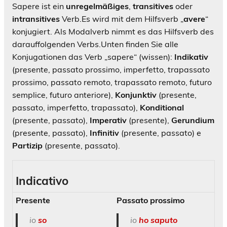
Sapere ist ein
unregelmäßiges
,
transitives
oder
intransitives
Verb.
Es wird mit dem Hilfsverb „
avere
“
konjugiert. Als Modalverb nimmt es das Hilfsverb des
darauffolgenden Verbs.
Unten finden Sie alle
Konjugationen das Verb „sapere“ (wissen):
Indikativ
(presente, passato prossimo, imperfetto, trapassato
prossimo, passato remoto, trapassato remoto, futuro
semplice, futuro anteriore),
Konjunktiv
(presente,
passato, imperfetto, trapassato),
Konditional
(presente, passato),
Imperativ
(presente),
Gerundium
(presente, passato),
Infinitiv
(presente, passato) e
Partizip
(presente, passato).
Indicativo
Presente
Passato prossimo
io
so
io
ho saputo