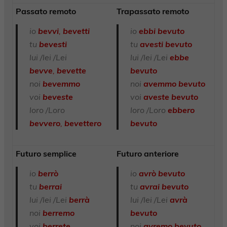
Passato remoto
Trapassato remoto
io
bevvi
,
bevetti
io
ebbi bevuto
tu
bevesti
tu
avesti bevuto
lui /lei /Lei
lui /lei /Lei
ebbe
bevve
,
bevette
bevuto
noi
bevemmo
noi
avemmo bevuto
voi
beveste
voi
aveste
bevuto
loro /Loro
loro /Loro
ebbero
bevvero
,
bevettero
bevuto
Futuro semplice
Futuro anteriore
io
berrò
io
avrò
bevuto
tu
berrai
tu
avrai bevuto
lui /lei /Lei
berrà
lui /lei /Lei
avrà
noi
berremo
bevuto
voi
berrete
noi
avremo bevuto