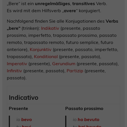
„Bere“ ist ein
unregelmäßiges
,
transitives
Verb.
Es wird mit dem Hilfsverb „
avere
“ konjugiert.
Nachfolgend finden Sie alle Konjugationen des
Verbs
„bere“
(trinken):
Indikativ
(presente, passato
prossimo, imperfetto, trapassato prossimo, passato
remoto, trapassato remoto, futuro semplice, futuro
anteriore),
Konjunktiv
(presente, passato, imperfetto,
trapassato),
Konditional
(presente, passato),
Imperativ
(presente),
Gerundium
(presente, passato),
Infinitiv
(presente, passato),
Partizip
(presente,
passato).
Indicativo
Presente
Passato prossimo
io
bevo
io
ho bevuto
tu
bevi
tu
hai bevuto