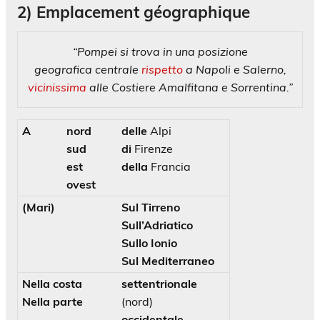
2)
Emplacement géographique
“Pompei si trova in una posizione
geografica
centrale
rispetto
a Napoli e Salerno,
vicinissima
alle Costiere Amalfitana e Sorrentina.”
A
nord
delle
Alpi
sud
di
Firenze
est
della
Francia
ovest
(Mari)
Sul Tirreno
Sull’Adriatico
Sullo Ionio
Sul Mediterraneo
Nella costa
settentrionale
Nella parte
(nord)
occidentale