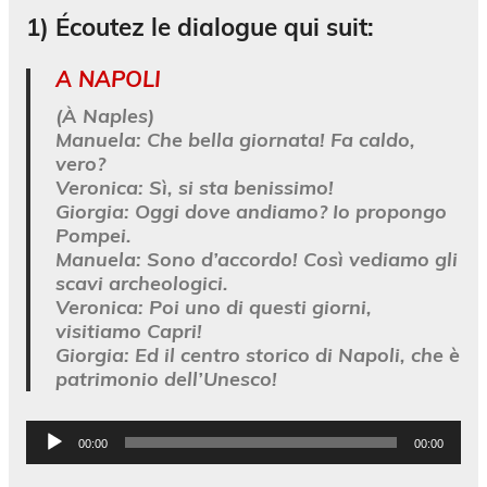
1)
Écoutez le dialogue qui suit
:
A NAPOLI
(À Naples)
Manuela:
Che bella giornata! Fa caldo,
vero?
Veronica
:
Sì, si sta benissimo!
Giorgia
:
Oggi dove andiamo? Io propongo
Pompei.
Manuela
:
Sono d’accordo! Così vediamo gli
scavi archeologici.
Veronica
:
Poi uno di questi giorni,
visitiamo Capri!
Giorgia
:
Ed il centro storico di Napoli, che è
patrimonio dell’Unesco!
Lecteur
00:00
00:00
audio