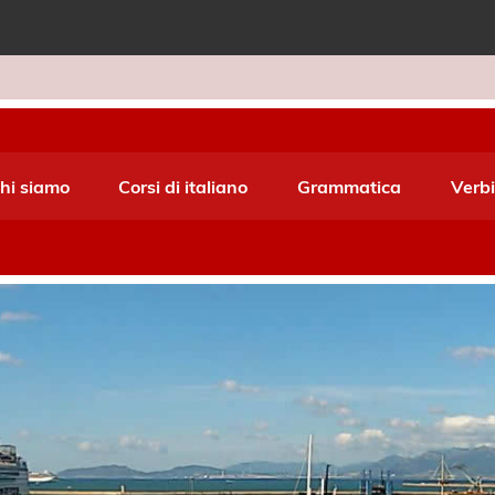
e World Italiano
hi siamo
Corsi di italiano
Grammatica
Verbi