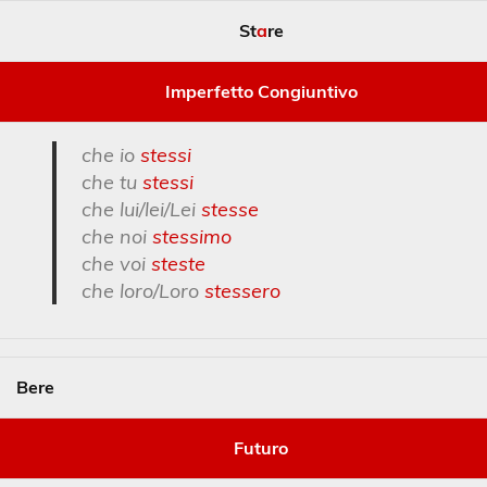
St
a
re
Imperfetto Congiuntivo
che io
stessi
che tu
stessi
che lui/lei/Lei
stesse
che noi
stessimo
che voi
steste
che loro/Loro
stessero
Bere
Futuro