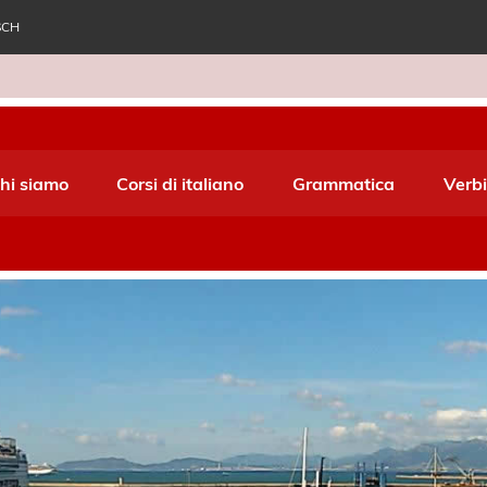
SCH
e World Italiano
hi siamo
Corsi di italiano
Grammatica
Verbi