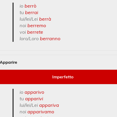
io
berrò
tu
berrai
lui/lei/Lei
berrà
noi
berremo
voi
berrete
loro/Loro
berranno
Apparire
Imperfetto
io
apparivo
tu
apparivi
lui/lei/Lei
appariva
noi
apparivamo