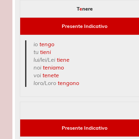
T
e
nere
Presente Indicativo
io
tengo
tu
tieni
lui/lei/Lei
tiene
noi
teniamo
voi
tenete
loro/Loro
tengono
Presente Indicativo