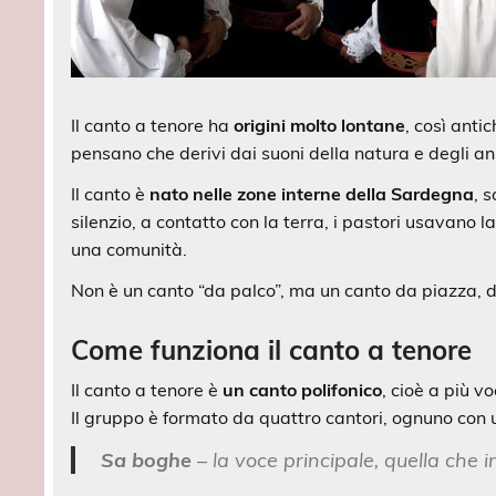
Il canto a tenore ha
origini molto lontane
, così anti
pensano che derivi dai suoni della natura e degli anim
Il canto è
nato nelle zone interne della Sardegna
, 
silenzio, a contatto con la terra, i pastori usavano 
una comunità.
Non è un canto “da palco”, ma un canto da piazza, d
Come funziona il canto a tenore
Il canto a tenore è
un canto polifonico
, cioè a più vo
Il gruppo è formato da quattro cantori, ognuno con u
Sa boghe
– la voce principale, quella che in