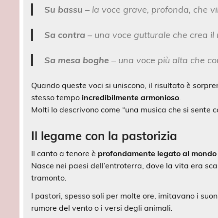
Su bassu
– la voce grave, profonda, che vi
Sa contra
– una voce gutturale che crea il 
Sa mesa boghe
– una voce più alta che co
Quando queste voci si uniscono, il risultato è sorp
stesso tempo
incredibilmente armonioso
.
Molti lo descrivono come “una musica che si sente con
Il legame con la pastorizia
Il canto a tenore è
profondamente legato al mondo
Nasce nei paesi dell’entroterra, dove la vita era scand
tramonto.
I pastori, spesso soli per molte ore, imitavano i suon
rumore del vento o i versi degli animali.