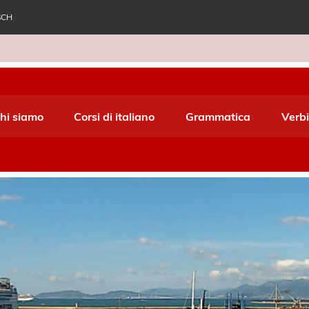
SCH
e World Italiano
hi siamo
Corsi di italiano
Grammatica
Verbi