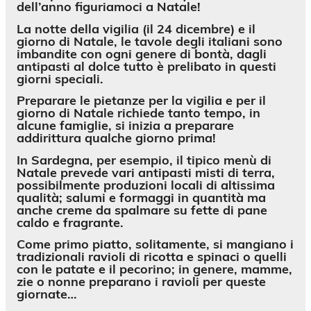
dell’anno figuriamoci a Natale!
La notte della vigilia (il 24 dicembre) e il
giorno di Natale, le tavole degli italiani sono
imbandite con ogni genere di bontà, dagli
antipasti al dolce tutto è prelibato in questi
giorni speciali.
Preparare le pietanze per la vigilia e per il
giorno di Natale richiede tanto tempo, in
alcune famiglie, si inizia a preparare
addirittura qualche giorno prima!
In Sardegna
, per esempio, il tipico menù di
Natale prevede vari antipasti misti di terra,
possibilmente produzioni locali di altissima
qualità; salumi e formaggi in quantità ma
anche creme da spalmare su fette di pane
caldo e fragrante.
Come primo piatto, solitamente, si mangiano i
tradizionali ravioli di ricotta e spinaci o quelli
con le patate e il pecorino; in genere, mamme,
zie o nonne preparano i ravioli per queste
giornate…