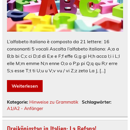
L’alfabeto italiano è composto da 21 lettere: 16
consonanti 5 vocali Ascolta l’alfabeto italiano: A;a a
B;b bi C;c ci D;d di E;e e F;f effe G;g gi H;h acca I;i i L;l
elle M;m emme N;n enne O;o o P;p pi Q;q qu R;r erre
S;s esse T;t ti U;u u V;v vu / vi Z;z zeta La J, […]
Weiterlesen
Kategorie:
Hinweise zu Grammatik
Schlagwörter:
A1/A2 - Anfänger
Dreikönigstag in Italien: La Befana!