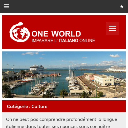
Skip
to
content
One
World
Italian
Impara italiano online
Catégorie :
Culture
On ne peut pas comprendre profondément la langue
italienne dans toutes ses nuances sans connaître