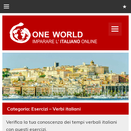
Skip
to
content
One
World
Italian
Impara italiano online
Categoria:
Esercizi – Verbi italiani
Verifica la tua conoscenza dei tempi verbali italiani
con questi esercizi.