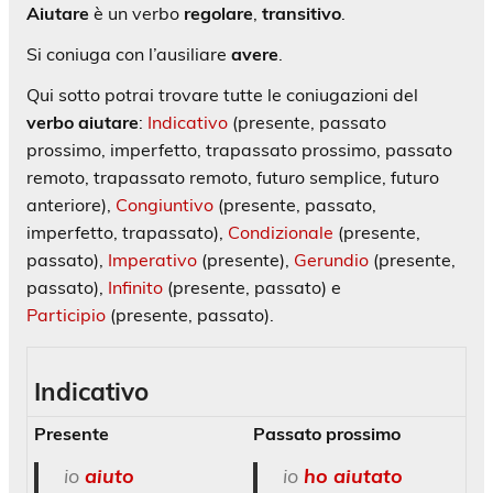
Aiutare
è un verbo
regolare
,
transitivo
.
Si coniuga con l’ausiliare
avere
.
Qui sotto potrai trovare tutte le coniugazioni del
verbo aiutare
:
Indicativo
(presente, passato
prossimo, imperfetto, trapassato prossimo, passato
remoto, trapassato remoto, futuro semplice, futuro
anteriore),
Congiuntivo
(presente, passato,
imperfetto, trapassato),
Condizionale
(presente,
passato),
Imperativo
(presente),
Gerundio
(presente,
passato),
Infinito
(presente, passato) e
Participio
(presente, passato).
Indicativo
Presente
Passato prossimo
io
aiuto
io
ho aiutato