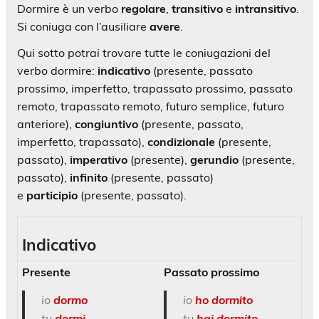
Dormire è un verbo
regolare
,
transitivo
e
intransitivo
.
Si coniuga con l’ausiliare
avere
.
Qui sotto potrai trovare tutte le coniugazioni del
verbo dormire:
indicativo
(presente, passato
prossimo, imperfetto, trapassato prossimo, passato
remoto, trapassato remoto, futuro semplice, futuro
anteriore),
congiuntivo
(presente, passato,
imperfetto, trapassato),
condizionale
(presente,
passato),
imperativo
(presente),
gerundio
(presente,
passato),
infinito
(presente, passato)
e
participio
(presente, passato).
Indicativo
Presente
Passato prossimo
io
dormo
io
ho dormito
tu
dormi
tu
hai dormito