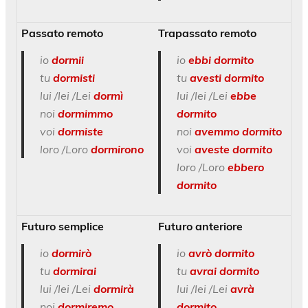
Passato remoto
Trapassato remoto
io
dormii
io
ebbi dormito
tu
dormisti
tu
avesti dormito
lui /lei /Lei
dormì
lui /lei /Lei
ebbe
noi
dormimmo
dormito
voi
dormiste
noi
avemmo dormito
loro /Loro
dormirono
voi
aveste dormito
loro /Loro
ebbero
dormito
Futuro semplice
Futuro anteriore
io
dormirò
io
avrò dormito
tu
dormirai
tu
avrai dormito
lui /lei /Lei
dormirà
lui /lei /Lei
avrà
noi
dormiremo
dormito