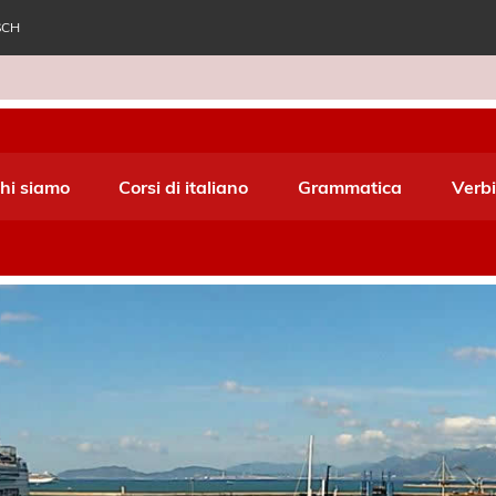
SCH
e World Italiano
hi siamo
Corsi di italiano
Grammatica
Verbi