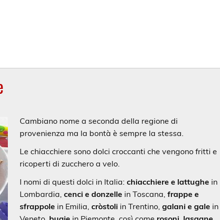
e
Cambiano nome a seconda della regione di
provenienza ma la bontà è sempre la stessa.
Le chiacchiere sono dolci croccanti che vengono fritti e
ricoperti di zucchero a velo.
I nomi di questi dolci in Italia:
chiacchiere e lattughe
in
Lombardia,
cenci e donzelle
in Toscana,
frappe e
sfrappole
in Emilia,
cròstoli
in Trentino,
galani e gale
in
Veneto,
bugie
in Piemonte, così come
rosoni
,
lasagne
,