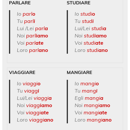
PARLARE
STUDIARE
Io
parl
o
Io
studi
o
Tu
parl
i
Tu
stud
i
Lui /Lei
parl
a
Lui/Lei
studi
a
Noi
parl
iamo
Noi
stud
iamo
Voi
parl
ate
Voi
studi
ate
Loro
parl
ano
Loro
studi
ano
VIAGGIARE
MANGIARE
Io
viaggi
o
Io
mangi
o
Tu
viagg
i
Tu
mang
i
Lui/Lei
viaggi
a
Egli
mangi
a
Noi
viagg
iamo
Noi
mangi
amo
Voi
viaggi
ate
Voi
mangi
ate
Loro
viaggi
ano
Loro
mangi
ano