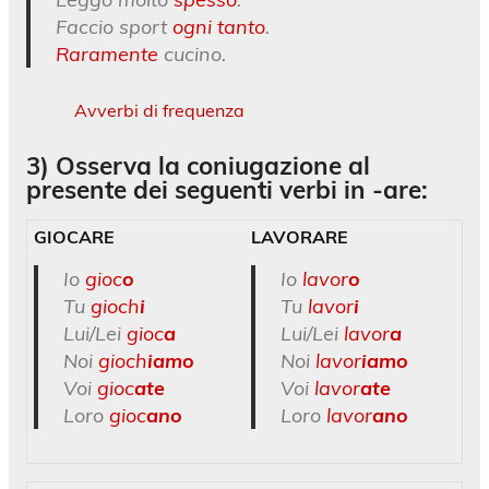
Faccio sport
ogni tanto
.
Raramente
cucino.
Avverbi di frequenza
3) Osserva la coniugazione al
presente dei seguenti verbi in
-are
:
GIOCARE
LAVORARE
Io
gioc
o
Io
lavor
o
Tu
gioch
i
Tu
lavor
i
Lui/Lei
gioc
a
Lui/Lei
lavor
a
Noi
gioch
iamo
Noi
lavor
iamo
Voi
gioc
ate
Voi
lavor
ate
Loro
gioc
ano
Loro
lavor
ano