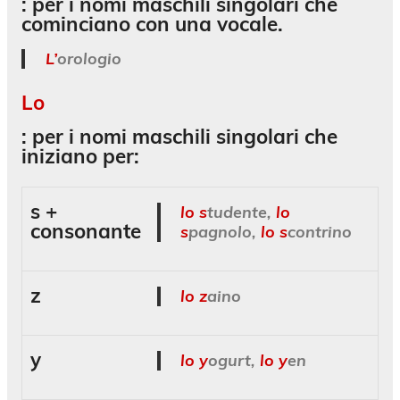
: per i nomi maschili singolari che
cominciano con una vocale.
L’
orologio
Lo
: per i nomi maschili singolari che
iniziano per:
s +
lo s
tudente,
lo
consonante
s
pagnolo,
lo s
contrino
z
lo z
aino
y
lo y
ogurt,
lo y
en