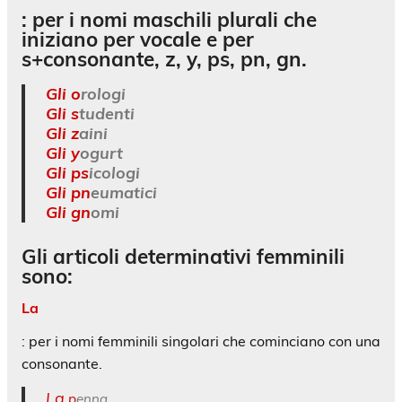
: per i nomi maschili plurali che
iniziano per vocale e per
s+consonante, z, y, ps, pn, gn.
Gli o
rologi
Gli s
tudenti
Gli z
aini
Gli y
ogurt
Gli ps
icologi
Gli pn
eumatici
Gli gn
omi
Gli
articoli determinativi femminili
sono:
La
: per i nomi femminili singolari che cominciano con una
consonante.
La
p
enna