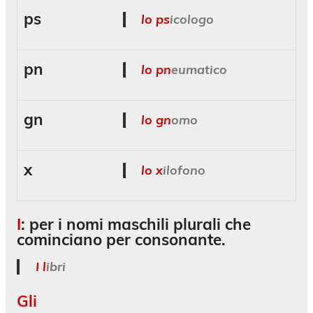
ps
lo ps
icologo
pn
lo pn
eumatico
gn
lo gn
omo
x
lo x
ilofono
I
: per i nomi maschili plurali che
cominciano per consonante.
I l
ibri
Gli