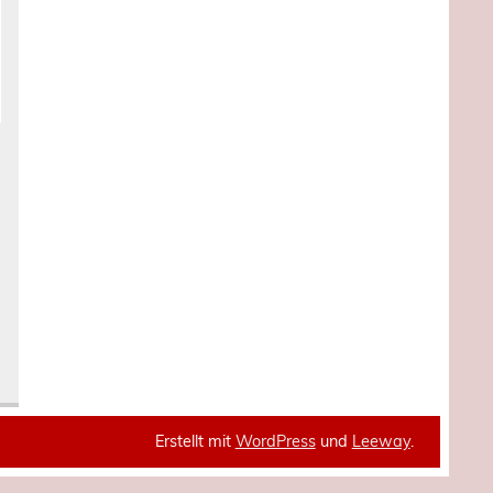
Erstellt mit
WordPress
und
Leeway
.