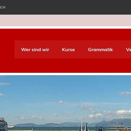
SCH
e World Italiano
Wer sind wir
Kurse
Grammatik
V