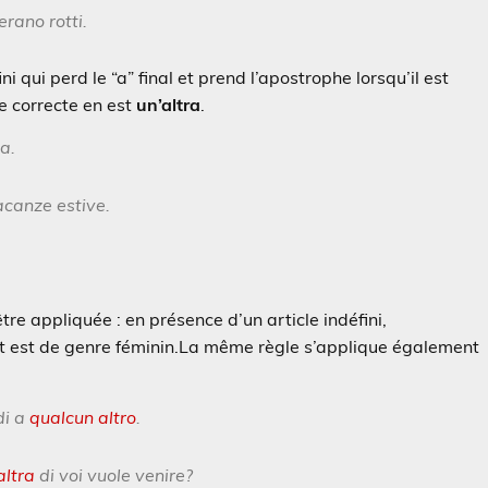
 erano rotti.
ini qui perd le “a” final et prend l’apostrophe lorsqu’il est
e correcte en est
un’altra
.
a.
acanze estive.
tre appliquée : en présence d’un article indéfini,
t est de genre féminin.
La même règle s’applique également
di a
qualcun altro
.
altra
di voi vuole venire?