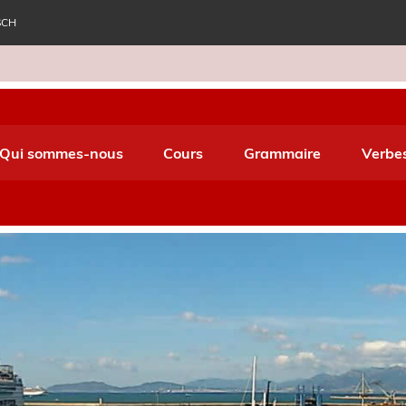
SCH
e World Italiano
Qui sommes-nous
Cours
Grammaire
Verbe