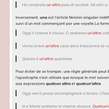
Ho comprato
un altro
paio di occhiali. Gli altri si
Inversement,
una
est l’article féminin singulier indéf
suivi d’un mot commençant par une voyelle.
La form
Oggi il cinema è chiuso. Ci andremo
un’altra
volt
Vorrei avere
un’altra
casa dove trascorrere la v
Questa è
un’altra
questione.
Pour éviter de se tromper, une règle générale peut ê
l’apostrophe n’est utilisée que lorsque le mot suivan
aux expressions
qualcun altro
et
qualcun’altra
.
Oggi non ti posso accompagnare a lavoro. Chie
Io e Maria andiamo al cinema stasera.
Qualcun’