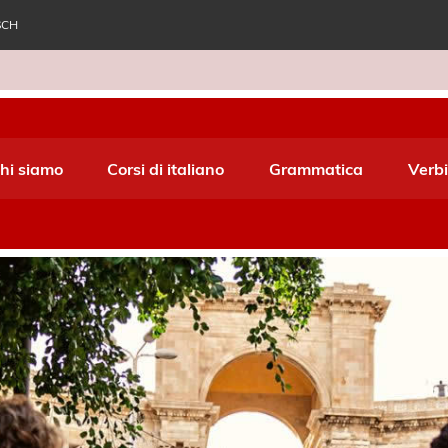
SCH
e World Italiano
hi siamo
Corsi di italiano
Grammatica
Verbi