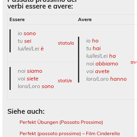
verbi essere e avere:
Essere
Avere
io
sono
io
ho
tu
sei
stato/a
tu
hai
lui/lei/Lei
è
lui/lei/Lei
ha
av
noi
abbiamo
noi
siamo
voi
avete
voi
siete
loro/Loro
hanno
stati/e
loro/Loro
sono
Siehe auch:
Perfekt Übungen (Passato Prossimo)
Perfekt (passato prossimo) – Film Cinderella