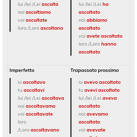
lui /lei /Lei
ascolta
lui /lei /Lei
ha
noi
ascoltiamo
ascoltato
voi
ascoltate
noi
abbiamo
loro /Loro
ascoltano
ascoltato
voi
avete ascoltato
loro /Loro
hanno
ascoltato
Imperfetto
Trapassato prossimo
io
ascoltavo
io
avevo ascoltato
tu
ascoltavi
tu
avevi ascoltato
lui /lei /Lei
ascoltava
lui /lei /Lei
aveva
noi
ascoltavamo
ascoltato
voi
ascoltavate
noi
avevamo
loro
ascoltato
/Loro
ascoltavano
voi
avevate