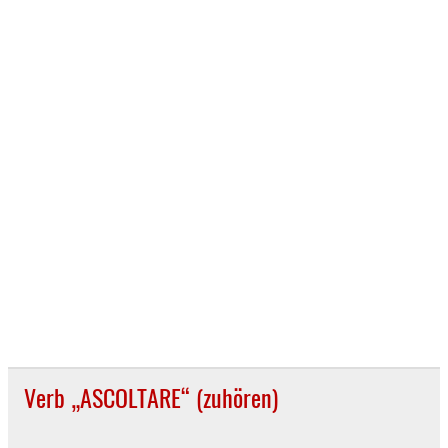
Verb „ASCOLTARE“ (zuhören)