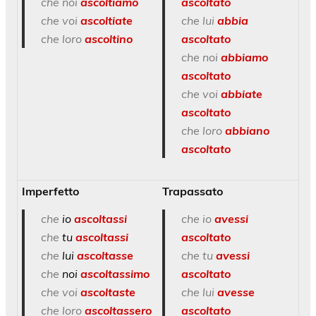
che noi
ascoltiamo
ascoltato
che voi
ascoltiate
che lui
abbia
che loro
ascoltino
ascoltato
che noi
abbiamo
ascoltato
che voi
abbiate
ascoltato
che loro
abbiano
ascoltato
Imperfetto
Trapassato
che
io
ascoltassi
che io
avessi
che
tu
ascoltassi
ascoltato
che
lui
ascoltasse
che tu
avessi
che
noi
ascoltassimo
ascoltato
che voi
ascoltaste
che lui
avesse
che loro
ascoltassero
ascoltato