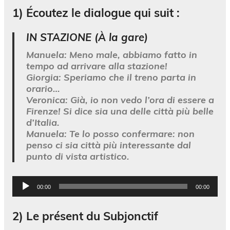
1)
Écoutez le dialogue qui suit
:
IN STAZIONE (À la gare)
Manuela
: Meno male, abbiamo fatto in
tempo ad arrivare alla stazione!
Giorgia
: Speriamo che il treno parta in
orario…
Veronica
: Già, io non vedo l’ora di essere a
Firenze! Si dice sia una delle città più belle
d’Italia.
Manuela
: Te lo posso confermare: non
penso ci sia città più interessante dal
punto di vista artistico.
Lecteur
00:00
00:00
audio
2)
Le présent du Subjonctif