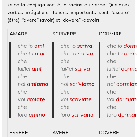
selon la conjugaison, à la racine du verbe. Quelques
verbes irréguliers italiens importants sont “essere”
(être), “avere” (avoir) et “dovere” (devoir).
AM
ARE
SCRIV
ERE
DORM
IRE
che io
am
i
che io
scriv
a
che io
dorm
che tu
am
i
che tu
scriv
a
che tu
dor
che
che
che
lui/lei
am
i
lui/lei
scriv
a
lui/lei
dorm
che
che
che
noi
am
iamo
noi
scriv
iamo
noi
dorm
ia
che
che
che
voi
am
iate
voi
scriv
iate
voi
dorm
iat
che
che
che
loro
am
ino
loro
scriv
ano
loro
dorm
a
ESS
ERE
AV
ERE
DOV
ERE