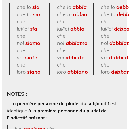
che io
sia
che io
abbia
che io
debb
che tu
sia
che tu
abbia
che tu
deb
che
che
che
lui/lei
sia
lui/lei
abbia
lui/lei
debb
che
che
che
noi
siamo
noi
abbiamo
noi
dobbia
che
che
che
voi
siate
voi
abbiate
voi
dobbiat
che
che
che
loro
siano
loro
abbiano
loro
debba
NOTES :
– La
première personne du pluriel du subjonctif
est
identique à la
première personne du pluriel de
l’indicatif présent
:
Noi
andiamo
via.