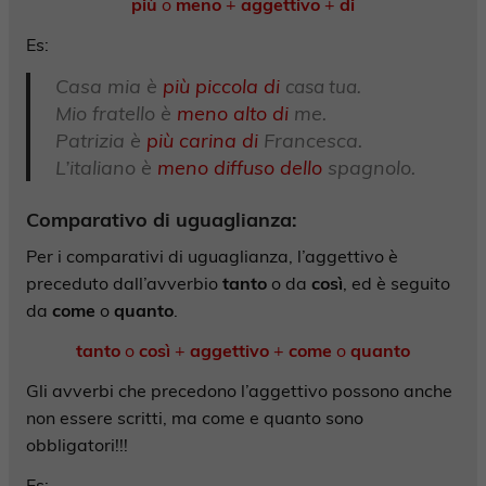
più
o
meno
+
aggettivo
+
di
Es:
Casa mia è
più
piccola
di
casa tua.
Mio fratello è
meno
alto di
me.
Patrizia è
più carina di
Francesca.
L’italiano è
meno diffuso dello
spagnolo.
Comparativo di uguaglianza
:
Per i comparativi di uguaglianza, l’aggettivo è
preceduto dall’avverbio
tanto
o da
così
, ed è seguito
da
come
o
quanto
.
tanto
o
così
+
aggettivo
+
come
o
quanto
Gli avverbi che precedono l’aggettivo possono anche
non essere scritti, ma come e quanto sono
obbligatori!!!
Es: