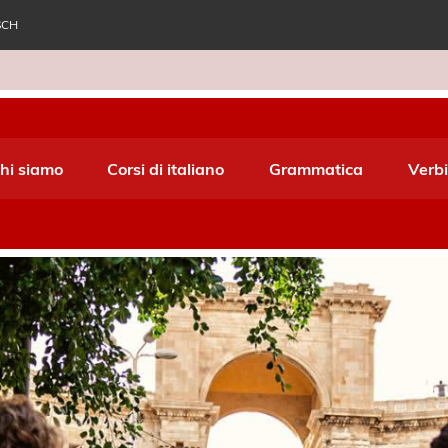
SCH
e World Italiano
hi siamo
Corsi di italiano
Grammatica
Verbi