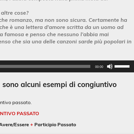
 altre cose?
lche romanzo, ma non sono sicura. Certamente ha
 che è una lettera d’amore scritta da un uomo ad
ta famosa e penso che nessuno l’abbia mai
nso che sia una delle canzoni sarde più popolari in
Usa
00:00
i
tasti
i sono alcuni esempi di congiuntivo
frecci
su/gi
per
untivo passato.
aume
o
NTIVO PASSATO
dimin
 Avere/Essere
+
Participio Passato
il