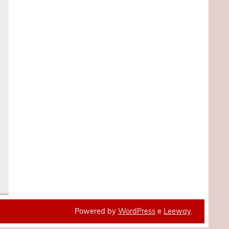
Powered by
WordPress
e
Leeway
.