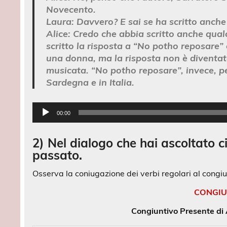
Novecento.
Laura:
Davvero? E sai se ha scritto anche
Alice:
Credo che abbia scritto anche qua
scritto la risposta a “No potho reposare”
una donna, ma la risposta non è diventa
musicata. “No potho reposare”, invece, pe
Sardegna e in Italia.
Audio
00:00
Player
2) Nel dialogo che hai ascoltato c
passato.
Osserva la coniugazione dei verbi regolari al congi
CONGIU
Congiuntivo Presente di