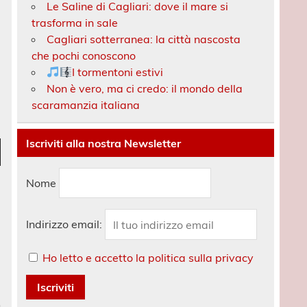
Le Saline di Cagliari: dove il mare si
trasforma in sale
Cagliari sotterranea: la città nascosta
che pochi conoscono
I tormentoni estivi
Non è vero, ma ci credo: il mondo della
scaramanzia italiana
Iscriviti alla nostra Newsletter
Nome
a
ù
Indirizzo email:
ntare
Ho letto e accetto la politica sulla privacy
uire