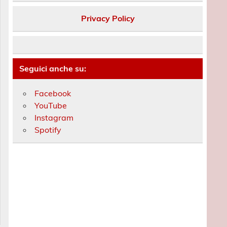
e.
Privacy Policy
Seguici anche su:
Facebook
YouTube
Instagram
Spotify