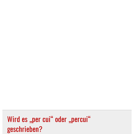
Wird es „per cui“ oder „percui“
geschrieben?