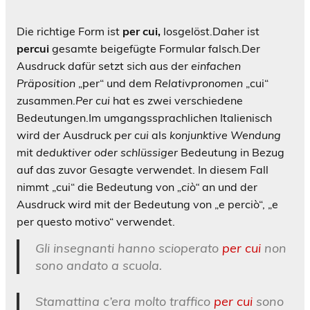
Die richtige Form ist
per cui,
losgelöst.
Daher ist
percui
gesamte beigefügte Formular falsch.
Der
Ausdruck dafür setzt sich aus der
einfachen
Präposition
„per“ und dem
Relativpronomen
„cui“
zusammen.
Per cui
hat es zwei verschiedene
Bedeutungen.
Im umgangssprachlichen Italienisch
wird der Ausdruck
per cui
als
konjunktive Wendung
mit
deduktiver oder schlüssiger
Bedeutung in Bezug
auf das zuvor Gesagte verwendet. In diesem Fall
nimmt „cui“ die Bedeutung von
„ciò“
an und der
Ausdruck wird mit der Bedeutung von „e perciò“, „e
per questo motivo“ verwendet.
Gli insegnanti hanno scioperato
per cui
non
sono andato a scuola.
Stamattina c’era molto traffico
per cui
sono