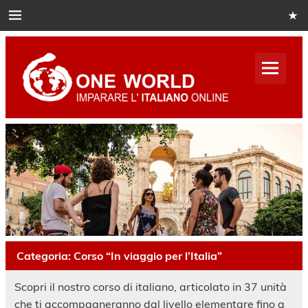
Skip
to
content
One
World
Italian
Impara italiano online
Categoria:
Corso “In viaggio per l’Italia”
Scopri il nostro corso di italiano, articolato in 37 unità
che ti accompagneranno dal livello elementare fino a